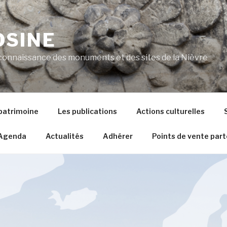
SINE
connaissance des monuments et des sites de la Nièvre
 patrimoine
Les publications
Actions culturelles
Agenda
Actualités
Adhérer
Points de vente part