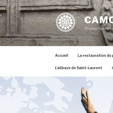
Aller
au
contenu
CAMO
principal
Protection et 
Accueil
La restauration du
L’abbaye de Saint-Laurent