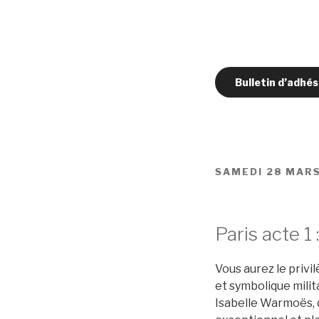
Bulletin d’adh
SAMEDI 28 MAR
Paris acte 1 
Vous aurez le privi
et symbolique milit
Isabelle Warmoës, d