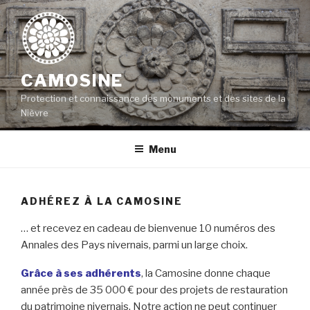
Aller
au
contenu
principal
CAMOSINE
Protection et connaissance des monuments et des sites de la
Nièvre
Menu
ADHÉREZ À LA CAMOSINE
… et recevez en cadeau de bienvenue 10 numéros des
Annales des Pays nivernais, parmi un large choix.
Grâce à ses adhérents
, la Camosine donne chaque
année près de 35 000 € pour des projets de restauration
du patrimoine nivernais. Notre action ne peut continuer